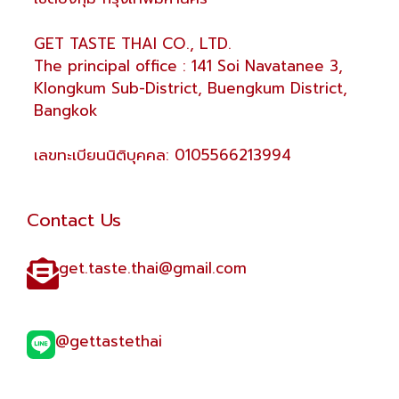
GET TASTE THAI CO., LTD.
The principal office : 141 Soi Navatanee 3,
Klongkum Sub-District, Buengkum District,
Bangkok
เลขทะเบียนนิติบุคคล: 0105566213994
Contact Us
get.taste.thai@gmail.com​
@gettastethai​