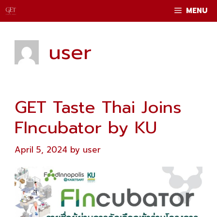
Skip
MENU
to
content
user
GET Taste Thai Joins
FIncubator by KU
April 5, 2024
by
user